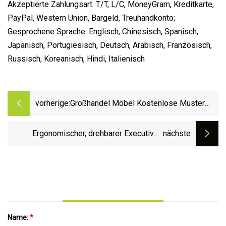
Akzeptierte Zahlungsart: T/T, L/C, MoneyGram, Kreditkarte,
PayPal, Western Union, Bargeld, Treuhandkonto;
Gesprochene Sprache: Englisch, Chinesisch, Spanisch,
Japanisch, Portugiesisch, Deutsch, Arabisch, Französisch,
Russisch, Koreanisch, Hindi, Italienisch
vorherige:
Großhandel Möbel Kostenlose Muster
Ergonomischer Netz-Bürostuhl
Computertisch-Arbeitsstuhl
Ergonomischer, drehbarer Executive-
:nächste
Bürostuhl mit vollständiger Netzstruktur
Name:
*